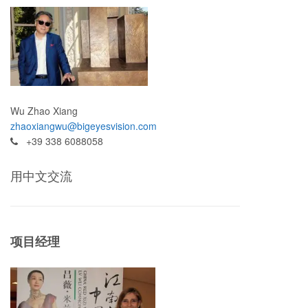
Wu Zhao Xiang
zhaoxiangwu@bigeyesvision.com
+39 338 6088058
用中文交流
项目经理